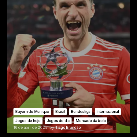
Bayern de Munique
Brasil
Bundesliga
Internacional
Jogos de hoje
Jogos do dia
Mercado da bola
16 de abril de 2025
by
Tiago Brandão