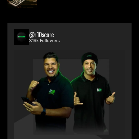
@r10score
319k Followers