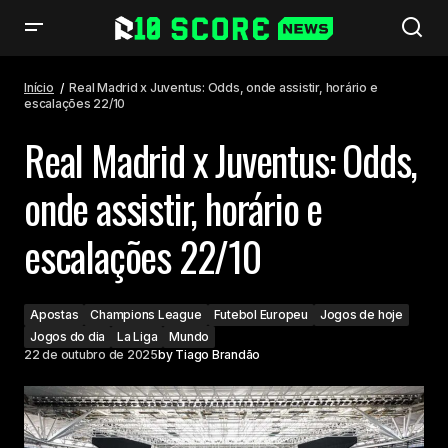
Real Madrid x Juventus: Odds, onde assistir, horário e escalações 22/10
Início
Real Madrid x Juventus: Odds, onde assistir, horário e
escalações 22/10
Real Madrid x Juventus: Odds,
onde assistir, horário e
escalações 22/10
Apostas
Champions League
Futebol Europeu
Jogos de hoje
Jogos do dia
La Liga
Mundo
22 de outubro de 2025
by
Tiago Brandão