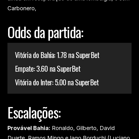
Carbonero,
Odds da partida:
Vitória do Bahia: 1.78 na SuperBet
Empate: 3.60 na SuperBet
Vitória do Inter: 5.00 na SuperBet
Escalações:
Provável Bahia:
Ronaldo, Gilberto, David
Duarte, Ramos Mingo e Iago Borduchi (Luciano