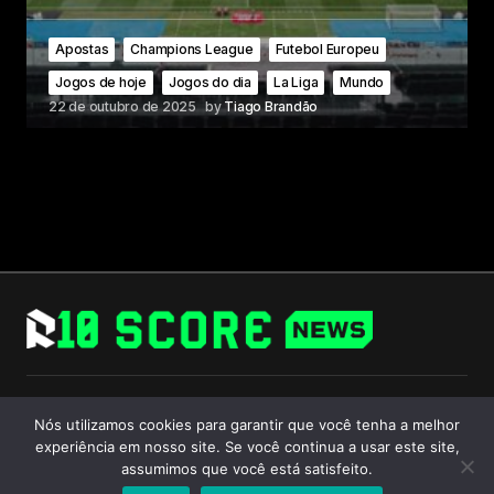
Apostas
Champions League
Futebol Europeu
Jogos de hoje
Jogos do dia
La Liga
Mundo
22 de outubro de 2025
by
Tiago Brandão
Follow Us
Nós utilizamos cookies para garantir que você tenha a melhor
experiência em nosso site. Se você continua a usar este site,
assumimos que você está satisfeito.