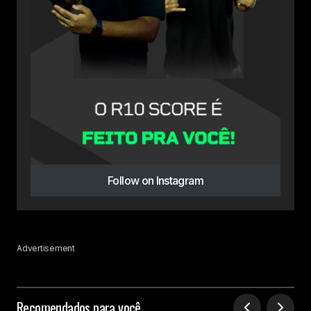
Follow on Instagram
Advertisement
Recomendados para você