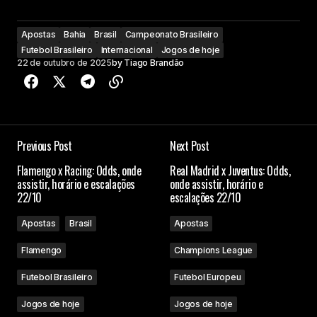
Apostas
Bahia
Brasil
Campeonato Brasileiro
Futebol Brasileiro
Internacional
Jogos de hoje
22 de outubro de 2025
by
Tiago Brandão
Previous Post
Next Post
Flamengo x Racing: Odds, onde
Real Madrid x Juventus: Odds,
assistir, horário e escalações
onde assistir, horário e
22/10
escalações 22/10
Apostas
Brasil
Apostas
Flamengo
Champions League
Futebol Brasileiro
Futebol Europeu
Jogos de hoje
Jogos de hoje