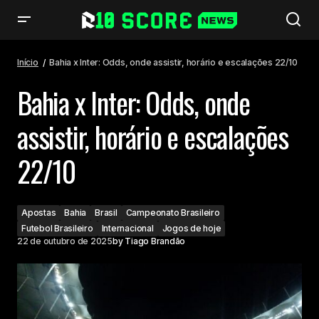
Bahia x Inter: Odds, onde assistir, horário e escalações 22/10
Início
Bahia x Inter: Odds, onde assistir, horário e escalações 22/10
Bahia x Inter: Odds, onde
assistir, horário e escalações
22/10
Apostas
Bahia
Brasil
Campeonato Brasileiro
Futebol Brasileiro
Internacional
Jogos de hoje
22 de outubro de 2025
by
Tiago Brandão