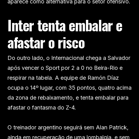
aparece como alternativa para o setor ofensivo.
Inter tenta embalar e
afastar o risco
Do outro lado, o Internacional chega a Salvador
após vencer o Sport por 2 a 0 no Beira-Rio e
respirar na tabela. A equipe de Ramón Díaz
ocupa o 14º lugar, com 35 pontos, quatro acima
da zona de rebaixamento, e tenta embalar para
afastar o fantasma do Z-4.
O treinador argentino seguirá sem Alan Patrick,
ainda em recuperação de uma lombalgia, e sem