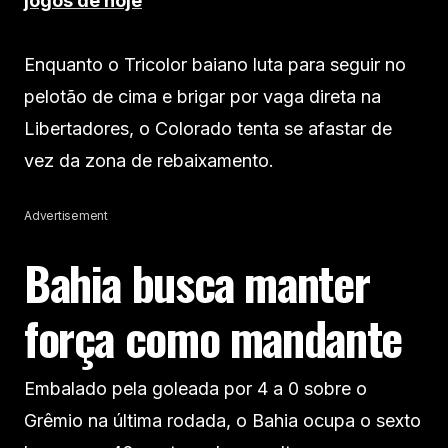
jogos de hoje
Enquanto o Tricolor baiano luta para seguir no
pelotão de cima e brigar por vaga direta na
Libertadores, o Colorado tenta se afastar de
vez da zona de rebaixamento.
Advertisement
Bahia busca manter
força como mandante
Embalado pela goleada por 4 a 0 sobre o
Grêmio na última rodada, o Bahia ocupa o sexto