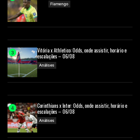
Flamengo
Vitória x Athletico: Odds, onde assistir, horário e
escalações – 06/08
Análises
Corinthians x Inter: Odds, onde assistir, horário e
escalações – 06/08
Análises