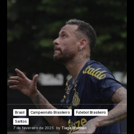
Brasil
Campeonato Brasileiro
Futebol Brasileiro
Santos
7 de fevereiro de 2025
by
Tiago Brandão