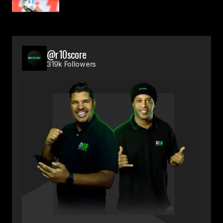
@r10score
319k Followers