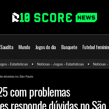
 Saudita
Mundo
Jogos do dia
Basquete
Futebol feminin
 - Estatísticas
Notícias - Jogos - Estatísticas
Notícias - Jog
ía fica? 2025 com problemas financeiros?Casares responde dúv
e dúvidas no São Paulo
025 com problemas
es responde dúvidas no São