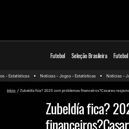
Futebol
Seleção Brasileira
Futebol
 Estatísticas
Notícias - Jogos - Estatísticas
Notícias - Jogos
Com gol no final do jogo, Inter vence o
Zubeld
São Paulo
Young Boys na Champions
Início
Zubeldía fica? 2025 com problemas financeiros?Casares respond
Zubeldía fica? 2
financeiros?Casar