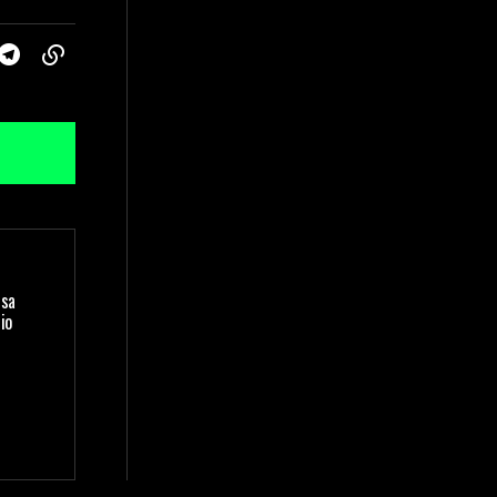
isa
io