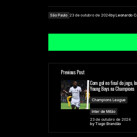
São Paulo
23 de outubro de 2024
by
Leonardo C
Previous Post
O seu endereço de e-mail não ser
Com gol no final do jogo, I
Young Boys na Champions
Comment
*
Champions League
Inter de Milão
23 de outubro de 2024
by
Tiago Brandão
Your Name