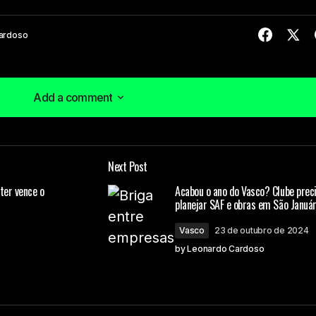
ardoso
Add a comment
Add a comment
Next Post
á publicado.
Campos obrigatórios são marcados com
*
nter vence o
Acabou o ano do Vasco? Clube prec
planejar SAF e obras em São Január
Vasco
23 de outubro de 2024
by
Leonardo Cardoso
Your E-mail