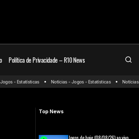
o
Política de Privacidade – R10 News
Acabou o ano do Vasco? Clube
os - Estatísticas
Notícias - Jogos - Estatísticas
Notícias - J
idas no São Paulo
precisa planejar SAF e obras em São
Januário
Top News
Jogos de hoje (08/08/26) ao vivo