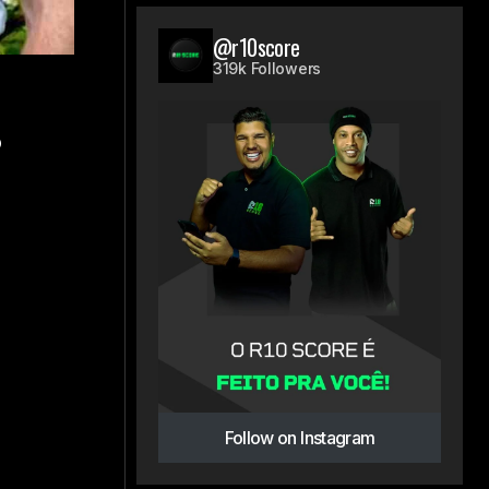
@r10score
319k Followers
o
Follow on Instagram