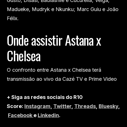
Gusto, Disasi, Badiashile e Cucurella; Veiga,
Madueke, Mudryk e Nkunku; Marc Guiu e João
Félix.
Onde assistir Astana x
Chelsea
O confronto entre Astana x Chelsea terá
transmissão ao vivo da Cazé TV e Prime Video
+ Siga as redes sociais do R10
Score:
Instagram
,
Twitter
,
Threads
,
Bluesky
,
Facebook
e
Linkedin
.