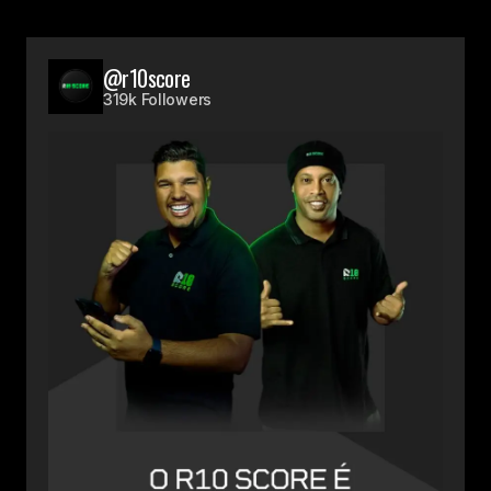
@r10score
319k Followers