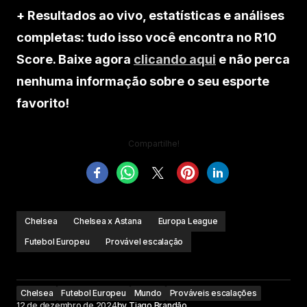
+ Resultados ao vivo, estatísticas e análises
completas: tudo isso você encontra no R10
Score. Baixe agora
clicando aqui
e não perca
nenhuma informação sobre o seu esporte
favorito!
Compartilhe!
Chelsea
Chelsea x Astana
Europa League
Futebol Europeu
Provável escalação
Chelsea
Futebol Europeu
Mundo
Prováveis escalações
12 de dezembro de 2024
by
Tiago Brandão