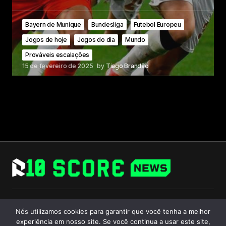
Bayern de Munique
Bundesliga
Futebol Europeu
Jogos de hoje
Jogos do dia
Mundo
Prováveis escalações
15 de fevereiro de 2025
by
Tiago Brandão
Follow Us
Nós utilizamos cookies para garantir que você tenha a melhor
experiência em nosso site. Se você continua a usar este site,