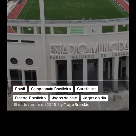
Brasil
Campeonato Brasileiro
Corinthians
Futebol Brasileiro
Jogos de hoje
Jogos do dia
15 de fevereiro de 2025
by
Tiago Brandão