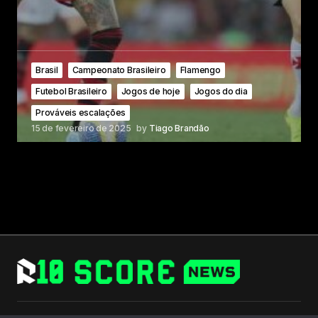
Brasil
Campeonato Brasileiro
Flamengo
Futebol Brasileiro
Jogos de hoje
Jogos do dia
Prováveis escalações
15 de fevereiro de 2025
by
Tiago Brandão