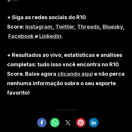
+ Siga as redes sociais do R10
Score:
Instagram
,
Twitter
,
Threads
,
Bluesky
,
Facebook
e
Linkedin
.
+ Resultados ao vivo, estatísticas e análises
completas: tudo isso você encontra no R10
Score. Baixe agora
clicando aqui
e não perca
nenhuma informação sobre o seu esporte
favorito!
Compartilhe!