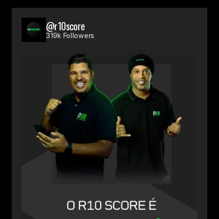
@r10score
319k Followers