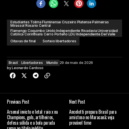
Estudiantes Tolima Fluminense Cruzeiro Platense Palmeiras
Mirassol Rosario Central
Flamengo Coquimbo Unido Independiente Rivadavia Universidad
Católica Corinthians Cerro Porteño LDU Independiente Del Valle
Oitavas de final
Sorteio libertadores
Brasil
Libertadores
Mundo
29 de maio de 2026
by
Leonardo Cardoso
Previous Post
Next Post
Arsenal invicto e letal: raio x na
Ancelotti prepara Brasil para
Champions, gols, artilheiros,
amistoso no Maracanã; veja
defesa sólida e a bola parada
provável time
rumo ao título inédito