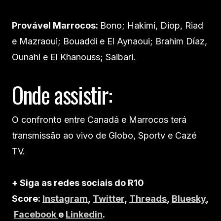
Provável Marrocos:
Bono; Hakimi, Diop, Riad
e Mazraoui; Bouaddi e El Aynaoui; Brahim Díaz,
Ounahi e El Khanouss; Saibari.
Onde assistir:
O confronto entre Canadá e Marrocos terá
transmissão ao vivo de Globo, Sportv e Cazé
TV.
+ Siga as redes sociais do R10
Score:
Instagram
,
Twitter
,
Threads
,
Bluesky
,
Facebook
e
Linkedin
.