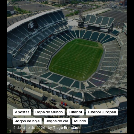
Apostas
Copa do Mundo
Futebol
Futebol Europeu
Jogos de hoje
Jogos do dia
Mundo
4 de julho de 2026
by
Tiago Brandão