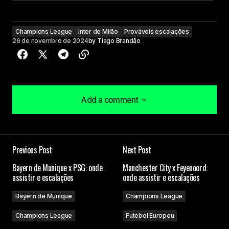
Champions League
Inter de Milão
Prováveis escalações
26 de novembro de 2024
by
Tiago Brandão
Add a comment
Add a comment
Previous Post
Next Post
O seu endereço de e-mail não será publicado.
Bayern de Munique x PSG: onde
Manchester City x Feyenoord:
Campos obrigatórios são marcados com
*
assistir e escalações
onde assistir e escalações
Bayern de Munique
Champions League
Comment
*
Champions League
Futebol Europeu